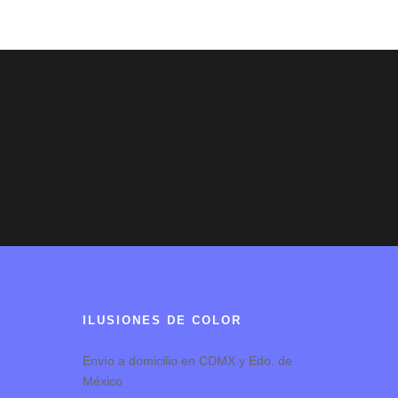
ILUSIONES DE COLOR
Envío a domicilio en CDMX y Edo. de
México